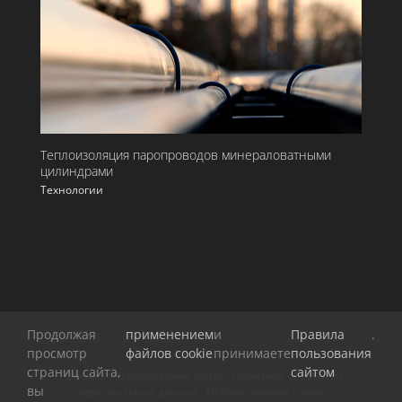
Теплоизоляция паропроводов минераловатными
цилиндрами
Технологии
Продолжая
применением
и
Правила
.
просмотр
файлов cookie
принимаете
пользования
© 2009-
2026 ООО «ТД ХОТПАЙП». Все права защищены.
страниц сайта,
сайтом
Правила использования сайта
·
Политика обработки
вы
персональных данных
·
Использование cookie