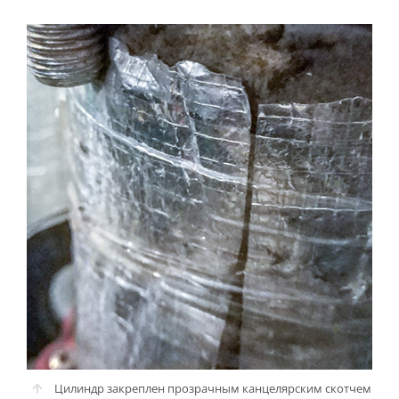
Цилиндр закреплен прозрачным канцелярским скотчем