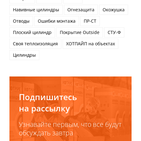
Навивные цилиндры
Огнезащита
Окожушка
Отводы
Ошибки монтажа
ПР-СТ
Плоский цилиндр
Покрытие Outside
СТУ-Ф
Своя теплоизоляция
ХОТПАЙП на объектах
Цилиндры
Подпишитесь
на рассылку
Узнавайте первым, что все будут
обсуждать завтра