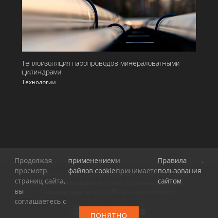
Теплоизоляция паропроводов минераловатными
цилиндрами
Технологии
Продолжая
применением
и
Правила
.
просмотр
файлов cookie
принимаете
пользования
© 2009-
2026 ООО «ТД ХОТПАЙП». Все права защищены.
страниц сайта,
сайтом
Правила использования сайта
·
Политика обработки
вы
персональных данных
·
Использование cookie
соглашаетесь с
ПОНЯТНО
WhatsApp
Telegram
Vk
YouTube